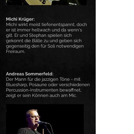
Michi Krüger:
Michi wirkt meist tiefenentspannt, doch
er ist immer hellwach und da wenn's
gilt. Er und Stephan spielen sich
gekonnt die Bälle zu und geben sich
gegenseitig den für Soli notwendigen
Freiraum.
Andreas Sommerfeld:
Der Mann für die jazzigen Töne - mit
Bluesharp, Posaune oder verschiedenen
Percussion-Instrumenten bewaffnet,
zeigt er sein Können auch am Mic.