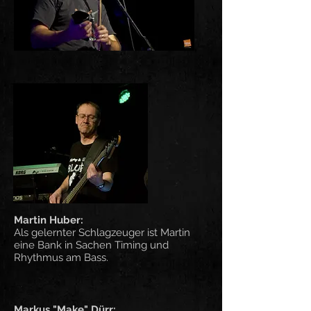
Martin Huber:
Als gelernter Schlagzeuger ist Martin
eine Bank in Sachen Timing und
Rhythmus am Bass.
Markus "Make" Dürr: